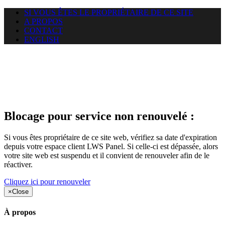
SI VOUS ÊTES LE PROPRIÉTAIRE DE CE SITE
A PROPOS
CONTACT
ENGLISH
Le site web duoscom.com
auquel vous essayez d’accéder
est suspendu
Blocage pour service non renouvelé :
Si vous êtes propriétaire de ce site web, vérifiez sa date d'expiration
depuis votre espace client LWS Panel. Si celle-ci est dépassée, alors
votre site web est suspendu et il convient de renouveler afin de le
réactiver.
Cliquez ici pour renouveler
×
Close
À propos