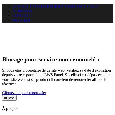
SI VOUS ÊTES LE PROPRIÉTAIRE DE CE SITE
A PROPOS
CONTACT
ENGLISH
Le site web duoscom.com
auquel vous essayez d’accéder
est suspendu
Blocage pour service non renouvelé :
Si vous êtes propriétaire de ce site web, vérifiez sa date d'expiration
depuis votre espace client LWS Panel. Si celle-ci est dépassée, alors
votre site web est suspendu et il convient de renouveler afin de le
réactiver.
Cliquez ici pour renouveler
×
Close
À propos