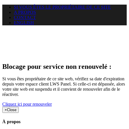
SI VOUS ÊTES LE PROPRIÉTAIRE DE CE SITE
A PROPOS
CONTACT
ENGLISH
Le site web duoscom.com
auquel vous essayez d’accéder
est suspendu
Blocage pour service non renouvelé :
Si vous êtes propriétaire de ce site web, vérifiez sa date d'expiration
depuis votre espace client LWS Panel. Si celle-ci est dépassée, alors
votre site web est suspendu et il convient de renouveler afin de le
réactiver.
Cliquez ici pour renouveler
×
Close
À propos