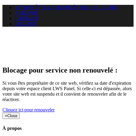
SI VOUS ÊTES LE PROPRIÉTAIRE DE CE SITE
A PROPOS
CONTACT
ENGLISH
Le site web duoscom.com
auquel vous essayez d’accéder
est suspendu
Blocage pour service non renouvelé :
Si vous êtes propriétaire de ce site web, vérifiez sa date d'expiration
depuis votre espace client LWS Panel. Si celle-ci est dépassée, alors
votre site web est suspendu et il convient de renouveler afin de le
réactiver.
Cliquez ici pour renouveler
×
Close
À propos