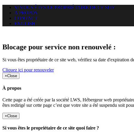
SI VOUS ÊTES LE PROPRIÉTAIRE DE CE SITE
A PROPOS
CONTACT
ENGLISH
Le site web duoscom.com auquel
Blocage pour service non renouvelé :
Si vous êtes propriétaire de ce site web, vérifiez sa date d'expiration 
Cliquez ici pour renouveler
×
Close
À propos
Cette page a été créée par la société LWS, Hébergeur web proprié
êtes redirigé sur cette page c’est que votre site a été suspendu soit po
×
Close
Si vous êtes le propriétaire de ce site quoi faire ?