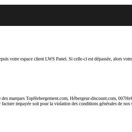
 vous essayez d’accéder est susp
depuis votre espace client LWS Panel. Si celle-ci est dépassée, alors votre
taire des marques TopHebergement.com, Hébergeur-discount.com, 007H
ur facture impayée soit pour la violation des conditions générales de nos 