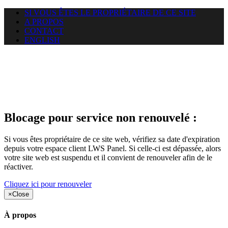
SI VOUS ÊTES LE PROPRIÉTAIRE DE CE SITE
A PROPOS
CONTACT
ENGLISH
Le site web duoscom.com
auquel vous essayez d’accéder
est suspendu
Blocage pour service non renouvelé :
Si vous êtes propriétaire de ce site web, vérifiez sa date d'expiration
depuis votre espace client LWS Panel. Si celle-ci est dépassée, alors
votre site web est suspendu et il convient de renouveler afin de le
réactiver.
Cliquez ici pour renouveler
×
Close
À propos