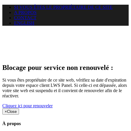
SI VOUS ÊTES LE PROPRIÉTAIRE DE CE SITE
A PROPOS
CONTACT
ENGLISH
Le site web duoscom.com
auquel vous essayez d’accéder
est suspendu
Blocage pour service non renouvelé :
Si vous êtes propriétaire de ce site web, vérifiez sa date d'expiration
depuis votre espace client LWS Panel. Si celle-ci est dépassée, alors
votre site web est suspendu et il convient de renouveler afin de le
réactiver.
Cliquez ici pour renouveler
×
Close
À propos