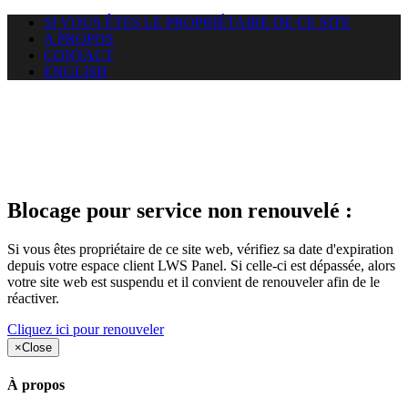
SI VOUS ÊTES LE PROPRIÉTAIRE DE CE SITE
A PROPOS
CONTACT
ENGLISH
Le site web duoscom.com
auquel vous essayez d’accéder
est suspendu
Blocage pour service non renouvelé :
Si vous êtes propriétaire de ce site web, vérifiez sa date d'expiration
depuis votre espace client LWS Panel. Si celle-ci est dépassée, alors
votre site web est suspendu et il convient de renouveler afin de le
réactiver.
Cliquez ici pour renouveler
×
Close
À propos